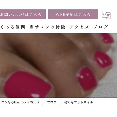
お問い合わせはこちら
WEB予約はこちら
よくある質問
当サロンの特徴
アクセス
ブログ
シンプルネイル
持ち込みデザイン
巻き爪ケア
深爪ケア
パーツ
ンならNail room MOCO
ブログ
冬でもフットネイル