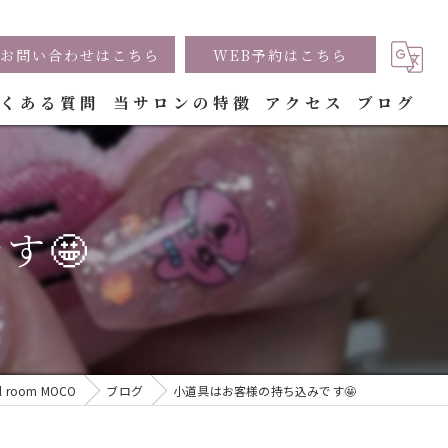
お問い合わせはこちら
WEB予約はこちら
よくある質問
当サロンの特徴
アクセス
ブログ
シンプルネイル
持ち込みデザイン
す🤩
巻き爪ケア
深爪ケア
パーツ
room MOCO
ブログ
小道具はお客様の持ち込みです🤩